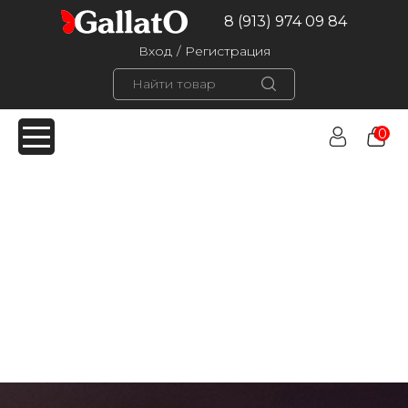
8 (913) 974 09 84
Вход
/
Регистрация
0