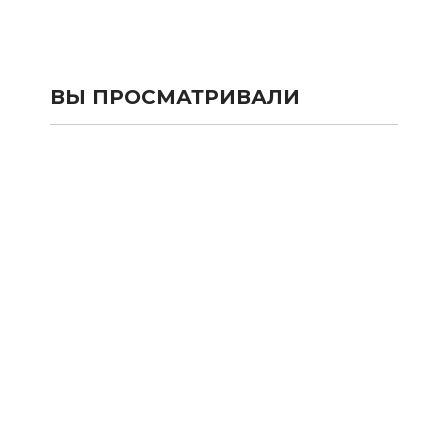
ВЫ ПРОСМАТРИВАЛИ
КАТАЛОГ
SALE
Сумки и рюкзаки из текстиля
Сумки и рюкзаки из кожи 100%
Аксессуары из кожи 100%
Одежда
Подарочные карты