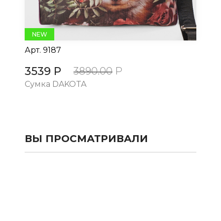
NEW
Арт.
9187
Ар
3539 Р
3
3890.00
Р
Сумка DAKOTA
Су
ВЫ ПРОСМАТРИВАЛИ