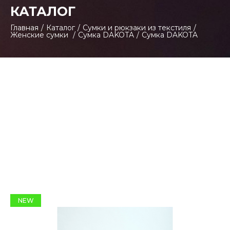
КАТАЛОГ
Главная
/
Каталог
/
Сумки и рюкзаки из текстиля
/
Женские сумки
/
Сумка DAKOTA
/
Сумка DAKOTA
NEW