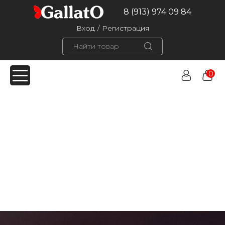
8 (913) 974 09 84
Вход
/
Регистрация
0