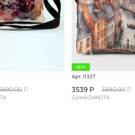
NEW
Арт.
11337
3539 Р
3890.00
Р
3890.00
Р
TA
Сумка DAKOTA