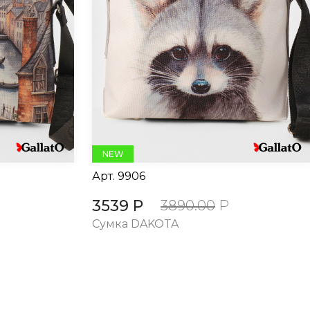
NEW
Арт.
9906
3539 Р
3890.00
Р
Сумка DAKOTA