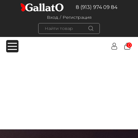
8 (913) 974 09 84
Вход
/
Регистрация
0