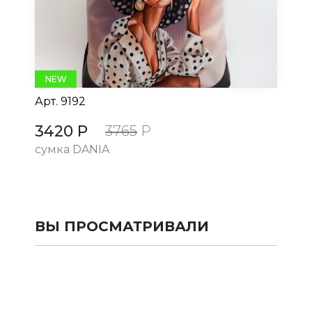
NEW
Арт.
9192
Ар
3420 Р
3
3765
Р
сумка DANIA
су
ВЫ ПРОСМАТРИВАЛИ