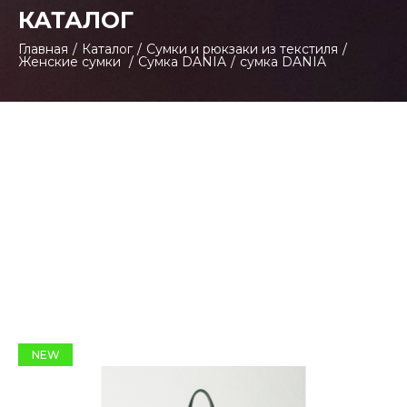
КАТАЛОГ
Главная
/
Каталог
/
Сумки и рюкзаки из текстиля
/
Женские сумки
/
Сумка DANIA
/
сумка DANIA
NEW