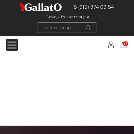
8 (913) 974 09 84
Вход
/
Регистрация
0