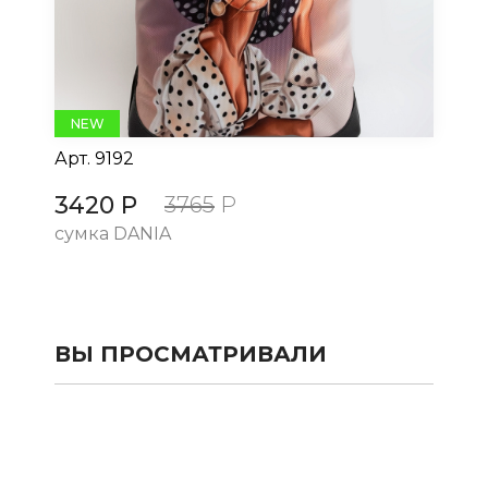
NEW
Арт.
9192
Ар
3420 Р
3
3765
Р
сумка DANIA
су
ВЫ ПРОСМАТРИВАЛИ