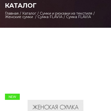
КАТАЛОГ
Главная
/
Каталог
/
Сумки и рюкзаки из текстиля
/
Женские сумки
/
Сумка FLAVIA
/
Сумка FLAVIA
NEW