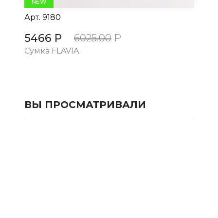
NEW
Арт.
9180
Ар
5466 Р
5
6025.00
Р
Сумка FLAVIA
Су
ВЫ ПРОСМАТРИВАЛИ
КАТАЛОГ
SALE