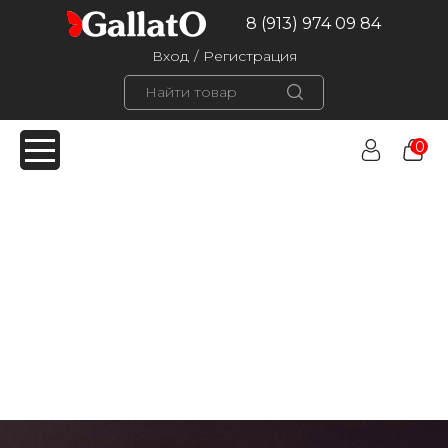
8 (913) 974 09 84
Вход
/
Регистрация
0