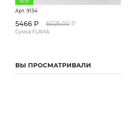
NEW
Арт.
9134
Ар
5466 Р
5
6025.00
Р
Сумка FLAVIA
Су
ВЫ ПРОСМАТРИВАЛИ
КАТАЛОГ
SALE