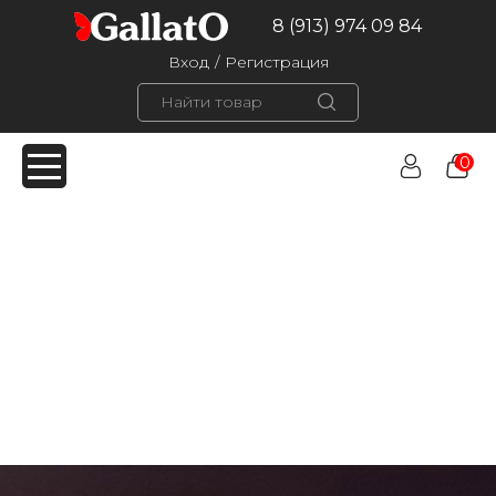
8 (913) 974 09 84
Вход
/
Регистрация
0