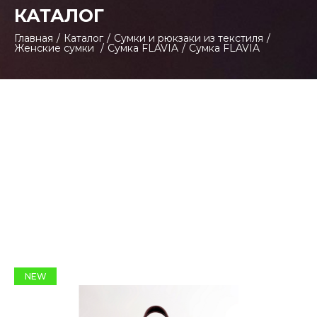
КАТАЛОГ
Главная
/
Каталог
/
Сумки и рюкзаки из текстиля
/
Женские сумки
/
Сумка FLAVIA
/
Сумка FLAVIA
NEW