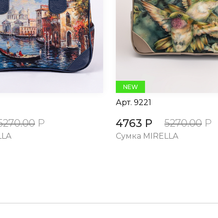
NEW
Арт.
9221
4763 Р
5270.00
Р
5270.00
Р
LLA
Сумка MIRELLA