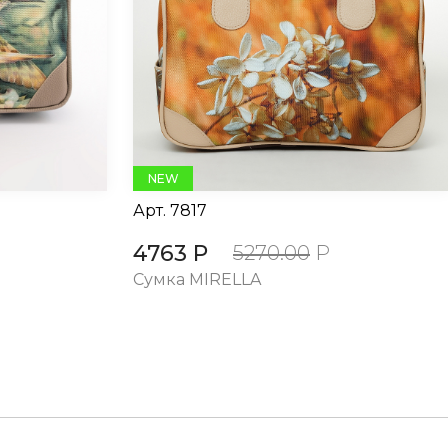
NEW
Арт.
7817
4763 Р
5270.00
Р
Сумка MIRELLA