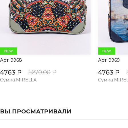
evious
NEW
NEW
Арт.
9968
Арт.
9969
4763 Р
4763 Р
5270.00
Р
Сумка MIRELLA
Сумка MIRE
ВЫ ПРОСМАТРИВАЛИ