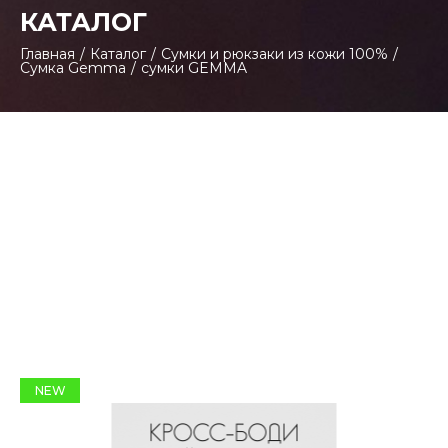
КАТАЛОГ
Главная
/
Каталог
/
Сумки и рюкзаки из кожи 100%
/
Сумка Gemma
/
сумки GEMMA
NEW