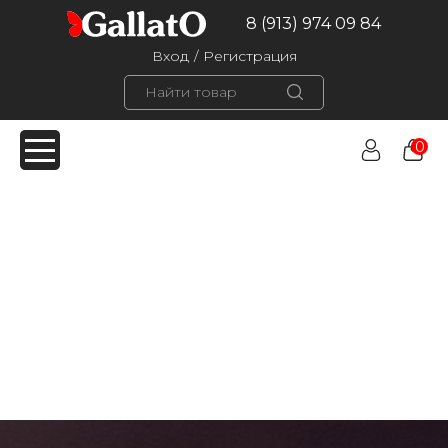
8 (913) 974 09 84
Вход
/
Регистрация
0