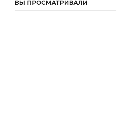
ВЫ ПРОСМАТРИВАЛИ
КАТАЛОГ
SALE
Сумки и рюкзаки из текстиля
Сумки и рюкзаки из кожи 100%
Аксессуары из кожи 100%
Одежда
Подарочные карты
Новости
Акции
Оплата и Доставка
Франшиза