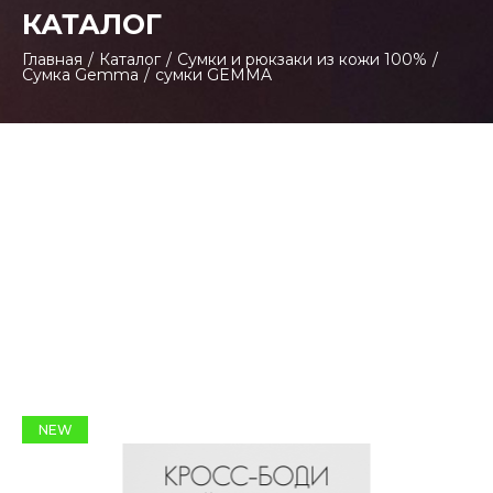
КАТАЛОГ
Главная
/
Каталог
/
Сумки и рюкзаки из кожи 100%
/
Сумка Gemma
/
сумки GEMMA
NEW