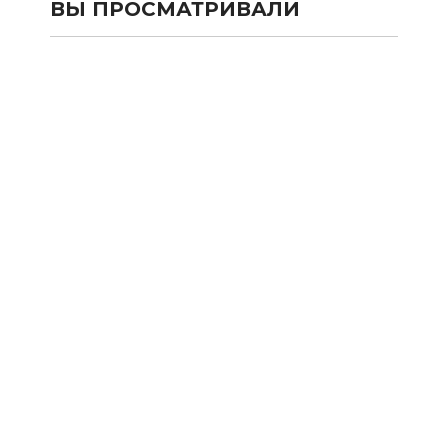
ВЫ ПРОСМАТРИВАЛИ
КАТАЛОГ
SALE
Сумки и рюкзаки из текстиля
Сумки и рюкзаки из кожи 100%
Аксессуары из кожи 100%
Одежда
Подарочные карты
Новости
Акции
Оплата и Доставка
Франшиза