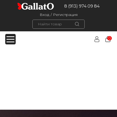
8 (913) 974 09 84
Вход
/
Регистрация
0